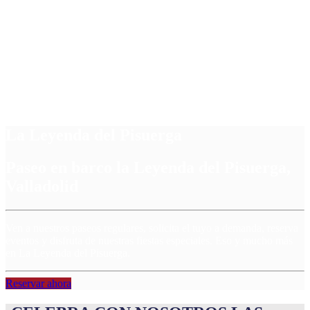
La Leyenda del Pisuerga
Paseo en barco la Leyenda del Pisuerga,
Valladolid
Ven a nuestros paseos regulares, solicita el tuyo a demanda, reserva
eventos y disfruta de nuestras fiestas especiales. Eso y mucho más
en La Leyenda del Pisuerga.
Reservar ahora