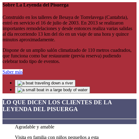
Sobre La Leyenda del Pisuerga
Construido en los talleres de Besaya de Torrelavega (Cantabria),
entró en servicio el 16 de julio de 2003. En 2013 se realizaron
importantes remodelaciones y desde entonces realiza varias salidas
al día recorriendo 13 km del río en un viaje de una hora y quince
minutos aproximadamente.
Dispone de un amplio salón climatizado de 110 metros cuadrados,
que funciona como bar restaurante (previa reserva) pudiendo
celebrar todo tipo de eventos.
Saber más
LO QUE DICEN LOS CLIENTES DE LA
LEYENDA DEL PISUERGA
Agradable y amable
Visita en familia con niños pequeños a esta