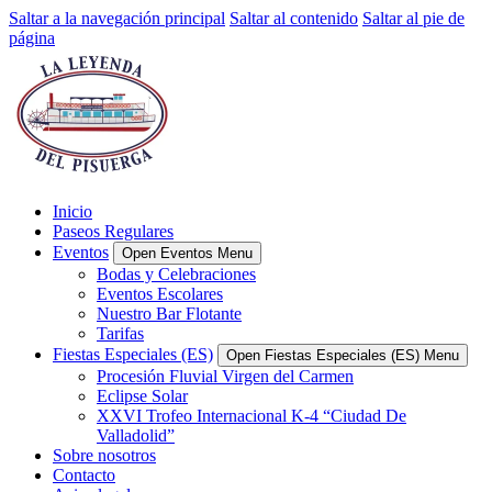
Saltar a la navegación principal
Saltar al contenido
Saltar al pie de
página
Inicio
Paseos Regulares
Eventos
Open Eventos Menu
Bodas y Celebraciones
Eventos Escolares
Nuestro Bar Flotante
Tarifas
Fiestas Especiales (ES)
Open Fiestas Especiales (ES) Menu
Procesión Fluvial Virgen del Carmen
Eclipse Solar
XXVI Trofeo Internacional K-4 “Ciudad De
Valladolid”
Sobre nosotros
Contacto