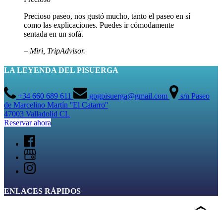
Precioso paseo, nos gustó mucho, tanto el paseo en sí
como las explicaciones. Puedes ir cómodamente
sentada en un sofá.
– Miri, TripAdvisor.
LA LEYENDA DEL PISUERGA
+34 660 689 611
gpgpisuerga@gmail.com
s/n Paseo
de Marcelino Martín ''El Catarro''
47003 Valladolid CL
Reservar ahora
ENLACES RÁPIDOS