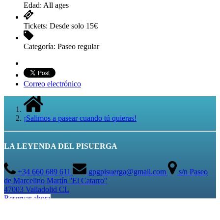
Edad:
All ages
Tickets:
Desde solo 15€
Categoría:
Paseo regular
Correo electrónico
¡Salimos a pasear cuando tú quieras!
LA LEYENDA DEL PISUERGA
+34 660 689 611
gpgpisuerga@gmail.com
s/n Paseo
de Marcelino Martín ''El Catarro''
47003 Valladolid CL
Reservar ahora