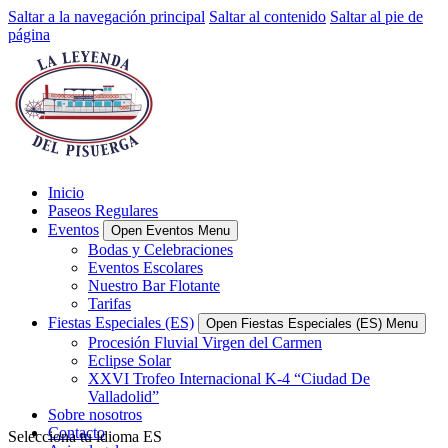
Saltar a la navegación principal
Saltar al contenido
Saltar al pie de
página
Inicio
Paseos Regulares
Eventos
Open Eventos Menu
Bodas y Celebraciones
Eventos Escolares
Nuestro Bar Flotante
Tarifas
Fiestas Especiales (ES)
Open Fiestas Especiales (ES) Menu
Procesión Fluvial Virgen del Carmen
Eclipse Solar
XXVI Trofeo Internacional K-4 “Ciudad De
Valladolid”
Sobre nosotros
Contacto
Selecciona tu idioma
ES